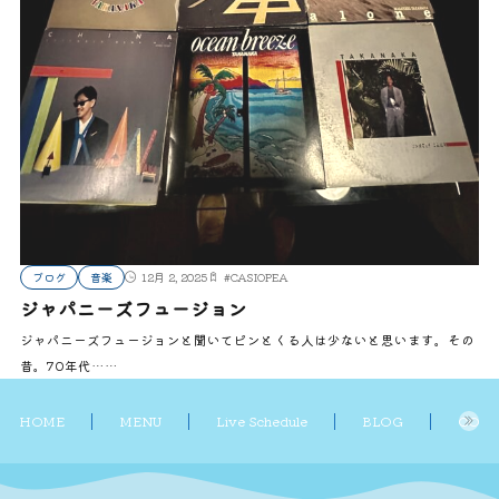
ブログ
音楽
12月 2, 2025
#
CASIOPEA
ジャパニーズフュージョン
ジャパニーズフュージョンと聞いてピンとくる人は少ないと思います。その
昔。70年代……
HOME
MENU
Live Schedule
BLOG
CONT