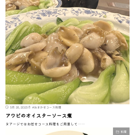
5月 26, 2025
#
おまかせコース料理
アワビのオイスターソース煮
ヌアージではお任せコース料理をご用意して……
料理