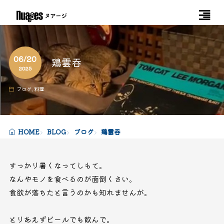
06/20
鶏雲吞
2025
ブログ
,
料理
HOME
BLOG
ブログ
鶏雲吞
すっかり暑くなってしもて。
なんやモノを食べるのが面倒くさい。
食欲が落ちたと言うのかも知れませんが。
とりあえずビールでも飲んで。